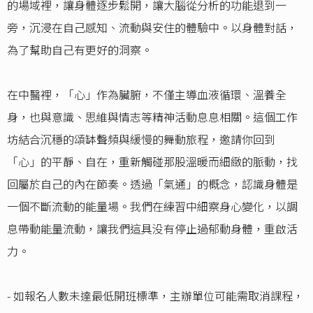
的場域裡，讓身體逐步鬆開，讓大腦從分析的功能退到一
旁，沉浸在自己感知、流動與安住的體驗中。以身體對話，
為了幫助自己有更好的洞察。
在中醫裡，「心」作為臟腑，不僅主導血液循環、溫養全
身，也與意識、思維與情志等精神活動息息相關。這個工作
坊結合沉穩的頌缽聲頻與緩慢的舞動旅程，邀請你回到
「心」的平靜、自在，重新觸碰那股溫暖而細緻的脈動，找
回屬於自己的內在節奏。透過「氣通」的概念，認識身體是
一個不斷流動的能量場。我們在練習中細察身心變化，以調
息帶動能量流動，讓我們這具没有停止過郁動身體，重啟活
力。
- 如報名人數未達最低開班標準，主辦單位可能需取消課程，