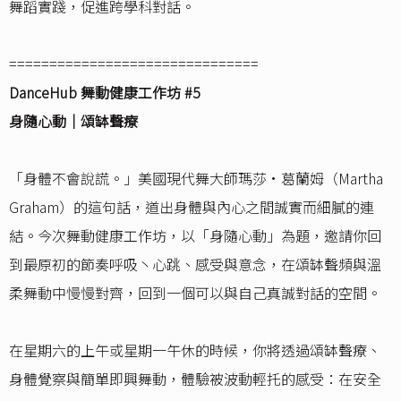
舞蹈實踐，促進跨學科對話。
===============================
DanceHub 舞動健康工作坊 #5
身隨心動｜頌缽聲療
「身體不會說謊。」美國現代舞大師瑪莎•葛蘭姆（Martha
Graham）的這句話，道出身體與內心之間誠實而細膩的連
結。今次舞動健康工作坊，以「身隨心動」為題，邀請你回
到最原初的節奏呼吸丶心跳、感受與意念，在頌缽聲頻與溫
柔舞動中慢慢對齊，回到一個可以與自己真誠對話的空間。
在星期六的上午或星期一午休的時候，你將透過頌缽聲療、
身體覺察與簡單即興舞動，體驗被波動輕托的感受：在安全