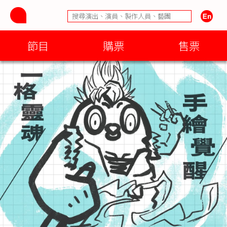
節目
購票
售票