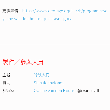
更多詳情：
https://www.videotage.org.hk/zh/programme/c
yanne-van-den-houten-phantasmagoria
製作／參與人員
主辦
錄映太奇
資助
Stimuleringfonds
藝術家
Cyanne van den Houten
@cyannevdh