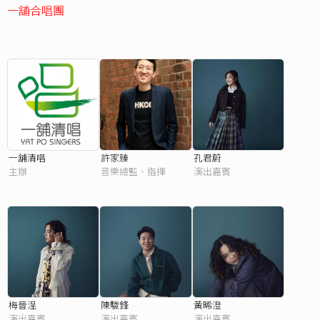
一舖合唱團
一舖清唱
許家臻
孔君蔚
主辦
音樂總監、指揮
演出嘉賓
梅晉浧
陳駿鋒
黃晞澄
演出嘉賓
演出嘉賓
演出嘉賓