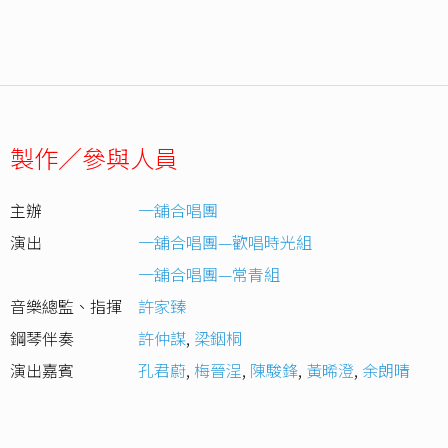
製作／參與人員
主辦
一舖合唱團
演出
一舖合唱團—歡唱時光組
一舖合唱團—常青組
音樂總監、指揮
許家臻
鋼琴伴奏
許仲謀
,
梁銦桐
演出嘉賓
孔君蔚
,
梅晉浧
,
陳駿鋒
,
黃晞澄
,
余朗晴