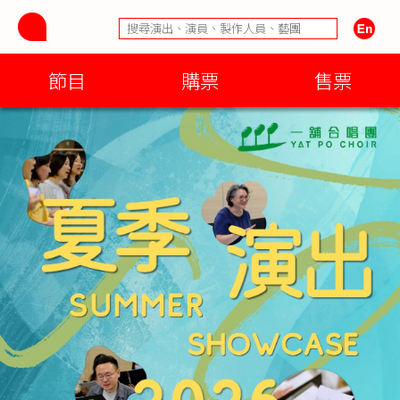
節目
購票
售票