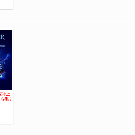
家冰上
《胡桃
】