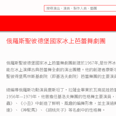
俄羅斯聖彼德堡國家冰上芭蕾舞劇團
俄羅斯聖彼德堡國家冰上芭蕾舞劇團創建於1967年,是世界
能在冰上演繹古典芭蕾舞全劇的演出團體。他的創建者康斯坦丁
聖彼得堡馬林斯基劇院（即基洛夫劇院）芭蕾舞團的主要演
總編導俄羅斯功勳演員唐斯坦丁•拉薩金畢業於瓦崗諾娃芭
1956年—1979年，他曾擔任基洛夫舞團的性格舞主要演
蟲》、《小丑》中創造了鮮明、風趣的編舞形象，並主演過
達》、《神駝馬》、《胡桃夾子》等名劇中的性格舞。