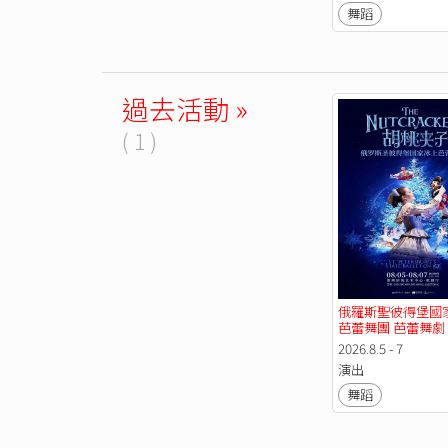
舞蹈
過去活動 »
( 1 )
俄羅斯聖彼得堡國
芭蕾舞團 芭蕾舞劇
夾子》【7折優惠
2026.8.5 - 7
演出
舞蹈