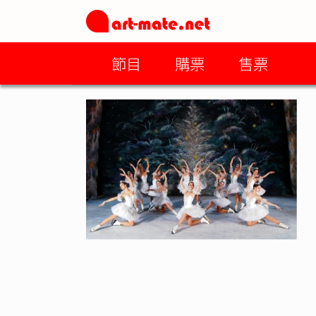
節目
購票
售票