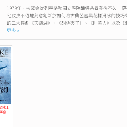
1979年，拉薩金從列寧格勒國立學院編導系畢業後不久，
他孜孜不倦地刻意創新於如何將古典芭蕾與花樣滑冰的技巧
的三大舞劇《天鵝湖》、《胡桃夾子》、《睡美人》以及《
蕾俄羅斯學派的優秀傳統，同時又體現出花樣滑冰動作的流
更多 »
此次訪華演出該團帶來了四十餘名冰上芭蕾明星，其中有不
獎獲得者。從第一次公演《水晶宮》的三十年來，聖彼得堡國
前蘇聯各大城市，波蘭、芬蘭、瑞典、比利時、希臘、英國、美國
大各地進行巡迴演出達半年之久。
家冰上
舞劇
優惠】