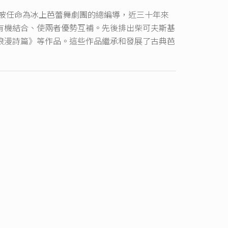
便被任命為冰上芭蕾舞劇團的總編導，近三十年來
有機結合、使兩者優勢互補。先後排出柴可夫斯基
浪漫詩篇》等作品。這些作品繼承和發展了古典芭
暢、高雅和優美，給觀眾帶來更高的審美享受。
少是體育健將、全俄羅斯和國際花樣滑冰比賽的大
家冰上芭蕾舞劇團已演出5000餘場，足跡遍及
、韓國等國，1995――1996年還在美國和加拿
資料來源：深圳濱海藝術中心