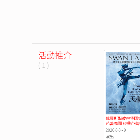
活動推介
( 1 )
俄羅斯聖彼得堡國
芭蕾舞團 經典芭蕾
《天鵝湖》【7折
2026.8.8 - 9
演出