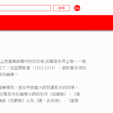
冰上芭蕾舞劇團中的佼佼者,該團是世界上唯一一個
•伯亞爾斯基（1915-1974），是飲譽全球的
員和編導。
蕾舞學院，是世界芭蕾大師努裏耶夫的同學。
員，在雅各布松編導大師的名作《諂媚者》、《臭
舞劇《狂歡節》以及《唐•吉訶德》、《雷蒙