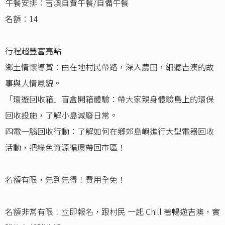
午餐安排：吉澳自費午餐/自備午餐
名額：14
行程超豐富亮點
鄉土情懷導賞：由在地村民帶路，深入農田，細聽吉澳的故
事與人情風貌。
「環遊回收箱」盲盒開箱體驗：帶大家親身體驗島上的環保
回收設施，了解小島減廢日常。
四電一腦回收行動：了解如何在鄉郊島嶼進行大型電器回收
活動，把綠色資源循環帶回市區！
名額有限，先到先得！費用全免！
名額非常有限！立即報名，跟村民 一起 Chill 著暢遊吉澳，實