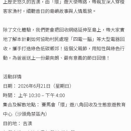
上歷史悠久的吉澳，由「環」遊大使帶路，帶親友深入穿梭
客家漁村，細聽昔日的島嶼故事與人情風貌。
除了文化體驗，我們更會把回收網絡延伸至島上，帶大家實
地了解本計劃如何協助村民處理「四電一腦」等大型電器回
收，攜手打造綠色低碳鄉郊！這個父親節，用知性與綠色行
動，為爸爸送上一份最爽朗、最有意義的節日回憶！
活動詳情
日期： 2026年6月21日（星期日）
時間： 上午 10:30 – 下午 4:00
集合及解散地點： 賽馬會「環」遊八角回收及生態旅遊教育
中心（沙頭角禁區內）
目的地： 吉澳