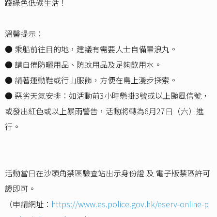
踐綠色低碳生活！
溫馨提示：
● 乘船前往目的地，建議有需要人士自備暈浪丸。
● 請自備防曬用品、防蚊用品及足夠飲用水。
● 請著運動鞋或行山服飾，方便在島上漫步探索。
● 惡劣天氣安排：如活動前3小時懸掛3號或以上颱風信號，
或發出紅色或以上暴雨警告，活動將轉為6月27日（六）進
行。
活動當日在沙頭角禁區驗查站出示身份證 及 電子版禁區許可
證即可。
（申請網址：
https://www.es.police.gov.hk/eserv-online-p