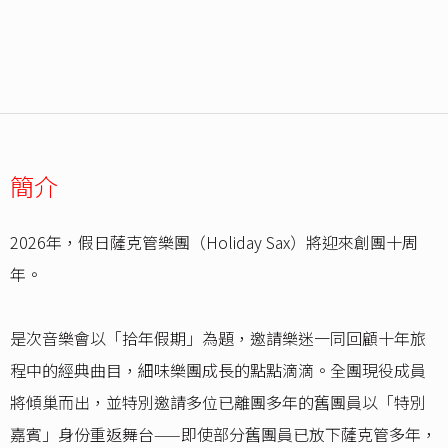
簡介
2026年，假日薩克管樂團（Holiday Sax）將迎來創團十周
年。
是次音樂會以「拾年假期」為題，邀請樂迷一同回顧十年旅
程中的經典曲目，細味樂團成長的點點滴滴。全團現役成員
將傾巢而出，並特別邀請多位已離團多年的舊團員以「特別
嘉賓」身份重返舞台——即使部分舊團員已放下薩克管多年，