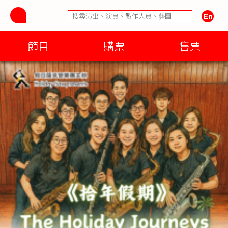
節目
購票
售票