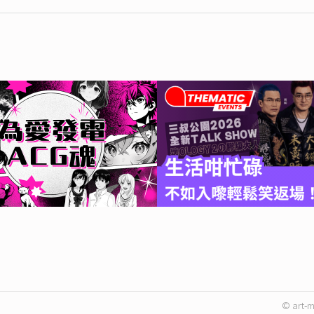
© art-m