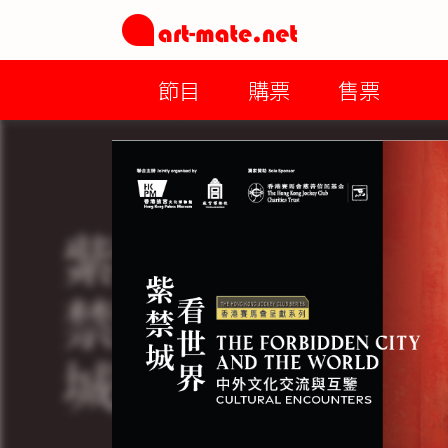
節目
購票
售票