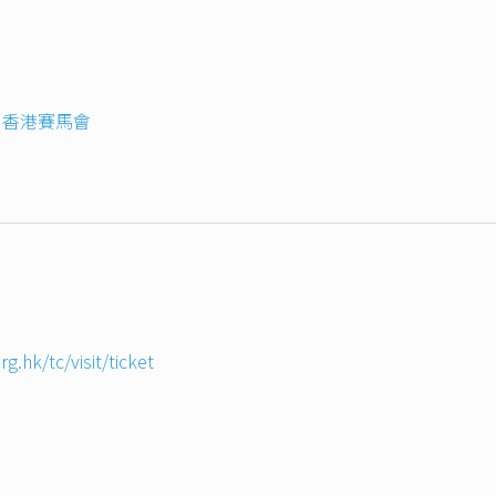
,
香港賽馬會
.hk/tc/visit/ticket