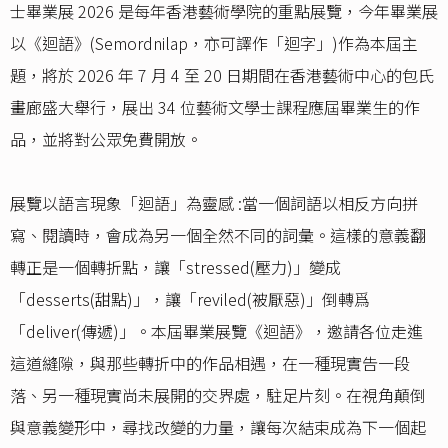
士畢業展 2026 是每年香港藝術學院的重點展覽，今年畢業展
以《迴語》(Semordnilap，亦可譯作「迴字」)作為本屆主
題，將於 2026 年 7 月 4 至 20 日期間在香港藝術中心的包氏
畫廊盛大舉行，展出 34 位藝術文學士課程應屆畢業生的作
品，並將對公眾免費開放。
展覽以語言現象「迴語」為靈感 :當一個詞語以相反方向拼
寫、閱讀時，會成為另一個全然不同的詞彙。這樣的意義翻
轉正是一個轉折點，讓「stressed(壓力)」變成
「desserts(甜點)」，讓「reviled(被厭惡)」倒轉爲
「deliver(傳遞)」。本屆畢業展覽《迴語》，邀請各位走進
這道縫隙，與那些轉折中的作品相遇，在一種現實告一段
落、另一種現實尚未展開的交界處，駐足片刻。在視角顛倒
與意義變形中，尋找改變的力量，讓每次結束成為下一個起