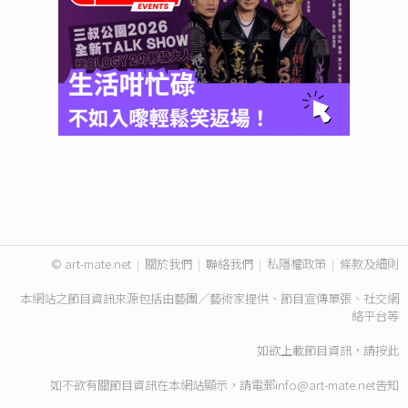
© art-mate.net
|
關於我們
|
聯絡我們
|
私隱權政策
|
條款及細則
本網站之節目資訊來源包括由藝團／藝術家提供、節目宣傳單張、社交網
絡平台等
如欲上載節目資訊，請
按此
如不欲有關節目資訊在本網站顯示，請電郵
info@art-mate.net
告知