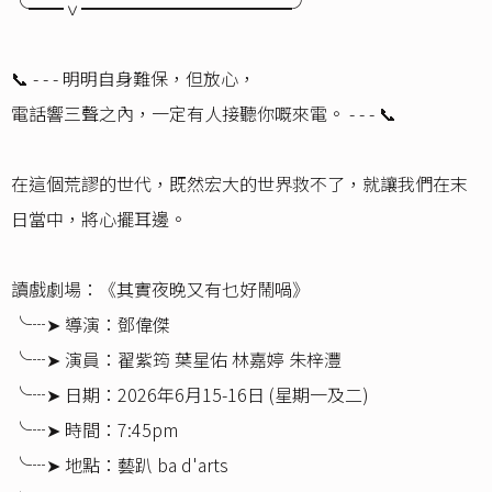
╰━━ｖ━━━━━━━━━━━━╯
📞 - - - 明明自身難保，但放心，
電話響三聲之內，一定有人接聽你嘅來電。 - - - 📞
在這個荒謬的世代，既然宏大的世界救不了，就讓我們在末
日當中，將心擺耳邊。
讀戲劇場：《其實夜晚又有乜好鬧喎》
╰┈➤ 導演：鄧偉傑
╰┈➤ 演員：翟紫筠 葉星佑 林嘉婷 朱梓灃
╰┈➤ 日期：2026年6月15-16日 (星期一及二)
╰┈➤ 時間：7:45pm
╰┈➤ 地點：藝趴 ba d'arts