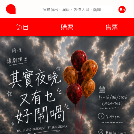
節目
購票
售票