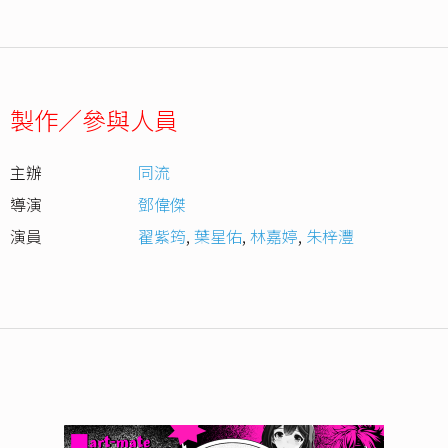
製作／參與人員
主辦
同流
導演
鄧偉傑
演員
翟紫筠
,
葉星佑
,
林嘉婷
,
朱梓灃