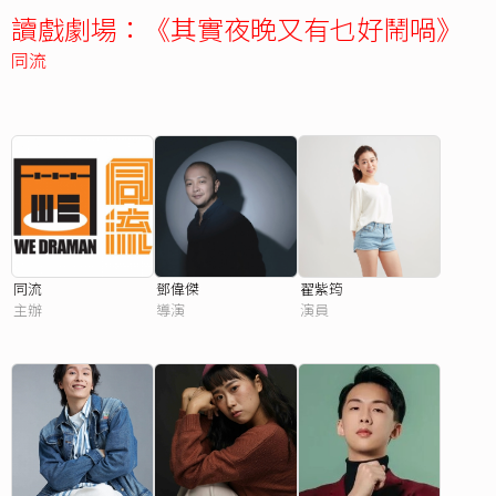
讀戲劇場：《其實夜晚又有乜好鬧喎》
同流
同流
鄧偉傑
翟紫筠
主辦
導演
演員