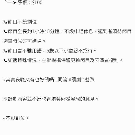
╰┈➤ 票價：$100
📞節目不設劃位
📞節目全長約1小時45分鐘，不設中場休息，遲到者須待節目
適當時候方可進場。
📞節目含不雅用語，6歲以下小童恕不招待。
📞如遇特殊情況，主辦機構保留更換節目及表演者權利。
#其實夜晚又有乜好鬧喎 #同流 #讀劇 #藝趴
本計劃內容並不反映香港藝術發展局的意見。
- 不設劃位。