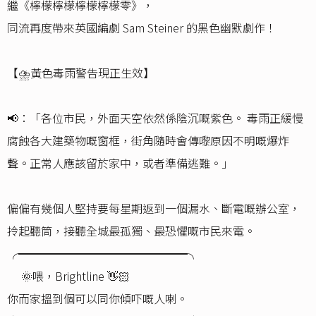
繼《檸檬檸檬檸檬檸檬零》，
同流再度帶來英國編劇 Sam Steiner 的黑色幽默劇作！
【⛈️黃色毒雨警告現正生效】
📢：「各位市民，外面天空依然係陰沉嘅紫色。 毒雨正緩慢
腐蝕各大建築物嘅窗框，街角隨時會傳嚟原因不明嘅爆炸
聲。正常人應該留於家中，或者準備逃難。」
偏偏有幾個人堅持要每星期返到一個漏水、斷電嘅辦公室，
拎起聽筒，接聽全城最孤獨、最恐懼嘅市民來電。
╭━━━━━━━━━━━━━━━╮
🌞喂，Brightline 👋🏻
你而家搵到個可以同你傾吓嘅人喇。