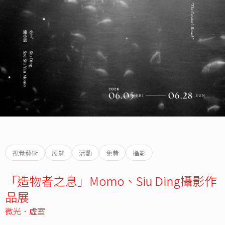
視覺藝術
展覽
活動
免費
攝影
「造物者之息」Momo、Siu Ding攝影作
品展
微光．虛室