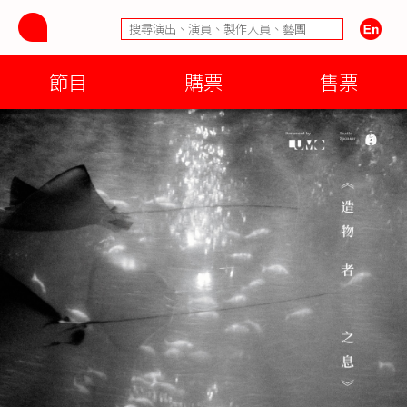
節目
購票
售票