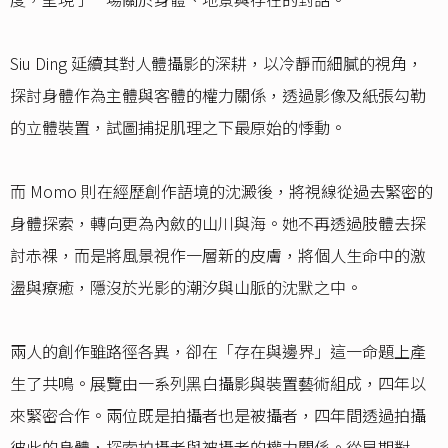
Siu Ding 延續其對人體攝影的深耕，以冷靜而細膩的視角，
探討身體作為主體與客體的權力關係，透過影像及紙張勾勒
的立體裝置，試圖捕捉肌理之下最原始的悸動。
而 Momo 則在經歷創作語境的沈澱後，將視線從過去緊密的
身體探索，轉向更為內斂的山川與海。她不再透過肢體去探
討赤裸，而是將風景視作一層新的皮膚，將個人生命中的激
盪與療癒，隱沒於光影的潮汐與山脈的沈默之中。
兩人的創作雖路徑各異，卻在「存在與邊界」這一命題上產
生了共鳴。展覽由一系列黑白攝影與裝置藝術組成，四年以
來緊密合作。兩位既是拍攝者也是被攝者，四年間透過拍攝
彼此的身體，探索拍攝者與被攝者的權力關係。從早期對