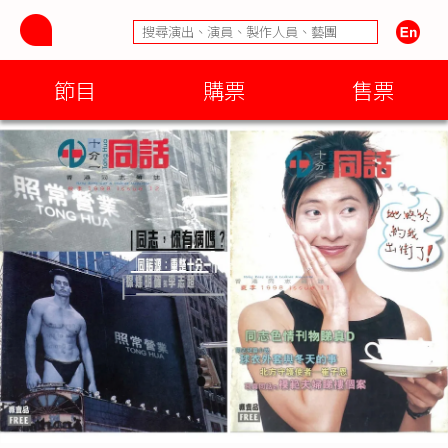
節目
購票
售票