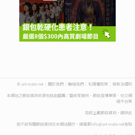
© art-mate.net
|
關於我們
|
聯絡我們
|
私隱權政策
|
條款及細則
本網站之節目資訊來源包括由藝團／藝術家提供、節目宣傳單張、社交網
絡平台等
如欲上載節目資訊，請
按此
如不欲有關節目資訊在本網站顯示，請電郵
info@art-mate.net
告知