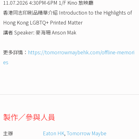
11.07.2026 4:30PM-6PM 1/F Kino 放映廳
香港同志印刷品精華介紹 Introduction to the Highlights of
Hong Kong LGBTQ+ Printed Matter
講者 Speaker: 麥海珊 Anson Mak
更多詳情：
https://tomorrowmaybehk.com/offline-memori
es
製作／參與人員
主辦
Eaton HK
,
Tomorrow Maybe