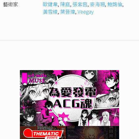
藝術家
歐健韋
,
陳庭
,
張紫茵
,
麥海珊
,
鮑藹倫
,
黃雪綾
,
葉晉瑋
,
Veegay