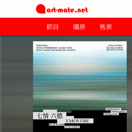
節目
購票
售票