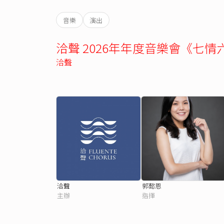
音樂
演出
洽聲 2026年年度音樂會《七情
洽聲
洽聲
郭懿恩
主辦
指揮