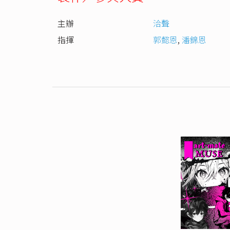
主辦
洽聲
指揮
郭懿恩
,
潘錦恩