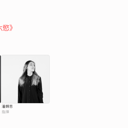
六慾》
潘錦恩
指揮