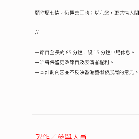
願你歷七情，仍擇善固執；以六慾，更共情人間
//
－節目全長約 85 分鐘，設 15 分鐘中場休息。
－洽聲保留更改節目及表演者權利。
－本計劃內容並不反映香港藝術發展局的意見。
製作／參與人員