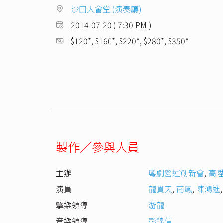
沙田大會堂 (演奏廳)
2014-07-20 ( 7:30 PM )
$120*, $160*, $220*, $280*, $350*
製作／參與人員
主辦
粵劇營運創新會
,
高
演員
龍貫天
,
南鳳
,
陳鴻進
擊樂領導
游龍
音樂領導
彭錦信