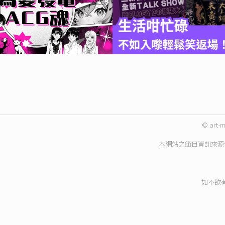
© art-m
本網站之節目資訊來源
如不欲