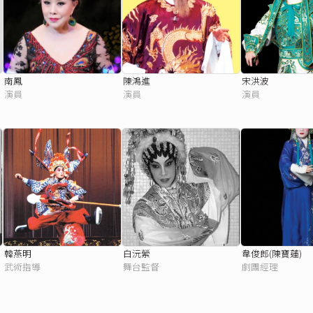
南鳳
陳鴻進
宋洪波
演員
演員
演員
韓燕明
白沅縈
韋俊郎(陳寶蓮)
武術指導
舞台監督
劇團經理