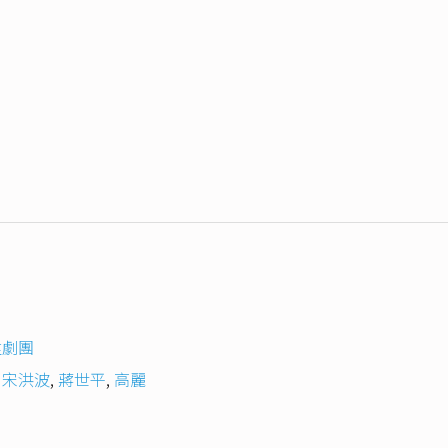
陞劇團
,
宋洪波
,
蔣世平
,
高麗