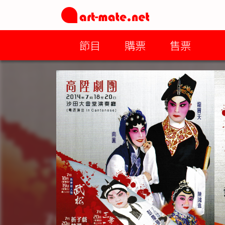
節目
購票
售票