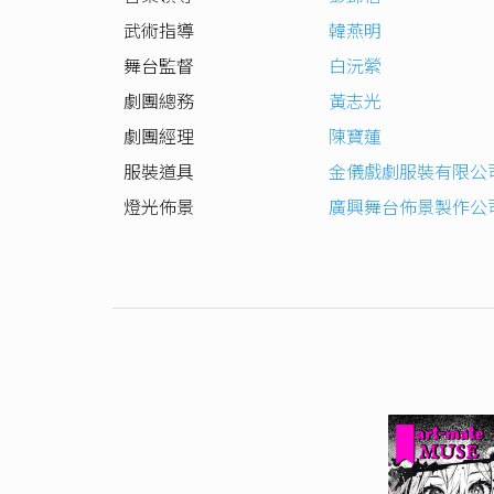
武術指導
韓燕明
舞台監督
白沅縈
劇團總務
黃志光
劇團經理
陳寶蓮
服裝道具
金儀戲劇服裝有限公
燈光佈景
廣興舞台佈景製作公