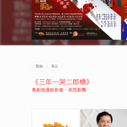
戲曲
演出
《三年一哭二郎橋》
粵劇營運創新會
、
高陞劇團