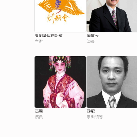
粵劇營運創新會
龍貫天
主辦
演員
高麗
游龍
演員
擊樂領導