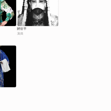
蔣世平
演員