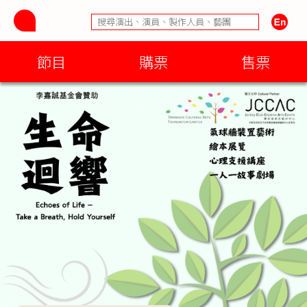
節目
購票
售票