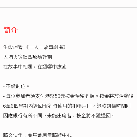
簡介
生命迴響 《一人一故事劇場》
大埔火災社區療癒計劃
在故事中相遇，在迴響中療癒
- 不設劃位。
- 每位參加者須支付港幣50元按金預留名額。按金將於活動後
6至8個星期內退回報名時使用的扣帳戶口，退款到帳時間則
因應銀行有所不同。未能出席者，按金將不獲退回。
藝文伙伴：賽馬會創意藝術中心