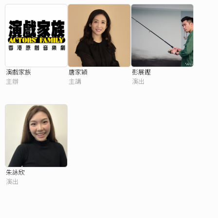
演戲家族
唐家穎
彭展鏗
主辦
主講
演出
朱詠欣
演出