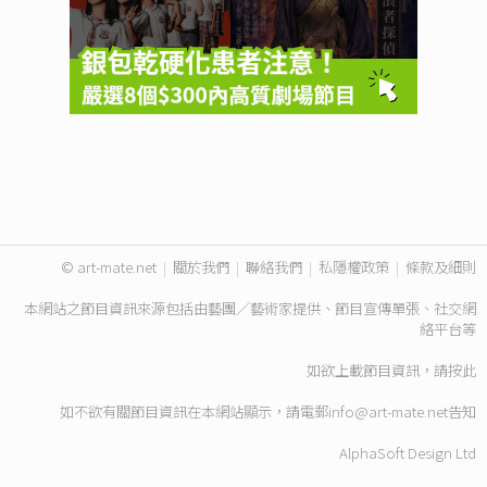
© art-mate.net
|
關於我們
|
聯絡我們
|
私隱權政策
|
條款及細則
本網站之節目資訊來源包括由藝團／藝術家提供、節目宣傳單張、社交網
絡平台等
如欲上載節目資訊，請
按此
如不欲有關節目資訊在本網站顯示，請電郵
info@art-mate.net
告知
AlphaSoft Design Ltd