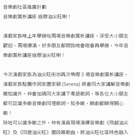
音樂劇社區推廣計劃
音樂劇賞析講座 返嚟油尖旺喇！
演戲家族喺上年舉辦咗兩場音樂劇賞析講座，深受大小朋友
歡迎，兩場爆滿，好多朋友都問我哋會唔會再舉辦，今年音
樂劇賞析講座返嚟油尖旺喇！
今次演戲家族為油尖旺街坊再次帶嚟 3 場音樂劇賞析講座，
演戲家族駐團作詞家唐家穎 (Serena) 將會同大家講解音樂劇
嘅知識外，仲會加碼同大家講下粵語歌詞，等各位大小朋友
都可認識多啲音樂劇同埋歌詞，知多啲，睇劇都睇得開心
啲！
除咗可以識多啲之外，仲有演員現場演繹音樂劇《飛越油尖
旺》及《同遊油尖旺》選段嘅歌曲，將油尖旺社區特色融入