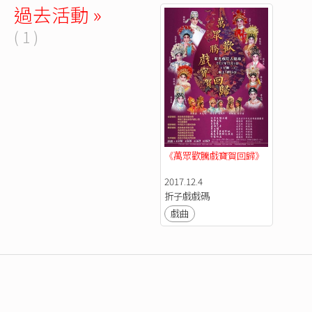
過去活動 »
( 1 )
《萬眾歡騰戲寶賀回歸》
2017.12.4
折子戲戲碼
戲曲