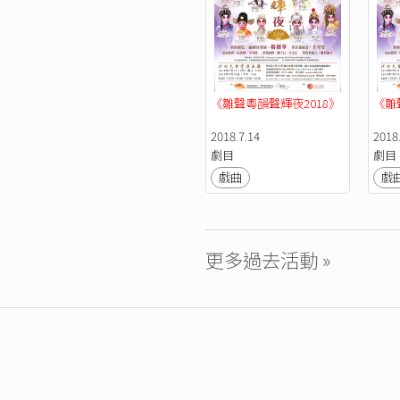
《雛聲粵韻聲輝夜2018》
《雛
2018.7.14
2018
劇目
劇目
戲曲
戲
更多過去活動 »