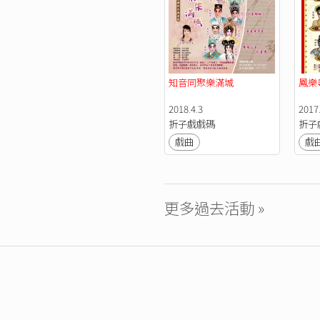
知音同聚樂滿城
鳳樂
2018.4.3
2017
折子戲戲碼
折子
戲曲
戲
更多過去活動 »