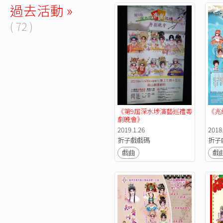
過去活動 »
( 72 )
《第9屆深水埗演藝巡禮粵
《兆
劇晚會》
2019.1.26
2018
折子戲戲碼
折子
戲曲
戲