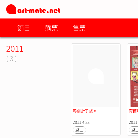
節目
購票
售票
2011
( 3 )
粵劇折子戲 #
育苗
2011.4.23
2011
戲曲
戲