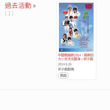
過去活動 »
( 1 )
中國戲曲節2014：越劇四
大小生流派匯演－折子戲
2014.6.26
折子戲戲碼
戲曲