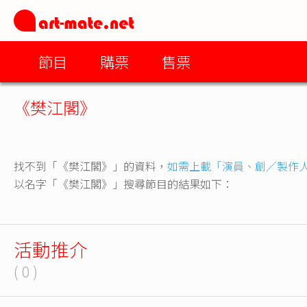
節目
購票
售票
《樊江閣》
找不到「《樊江閣》」的資料，
如需上載「演員、創／製作
以名字「《樊江閣》」搜尋節目的結果如下：
活動推介
( 0 )