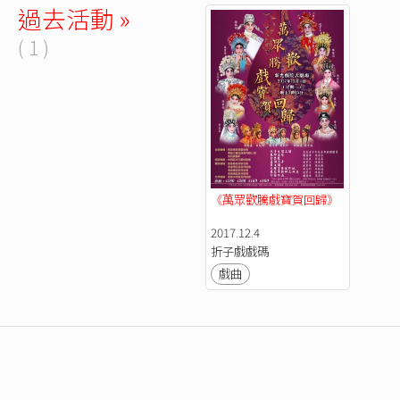
過去活動 »
( 1 )
《萬眾歡騰戲寶賀回歸》
2017.12.4
折子戲戲碼
戲曲