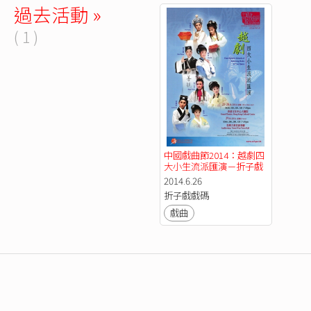
過去活動 »
( 1 )
中國戲曲節2014：越劇四
大小生流派匯演－折子戲
2014.6.26
折子戲戲碼
戲曲