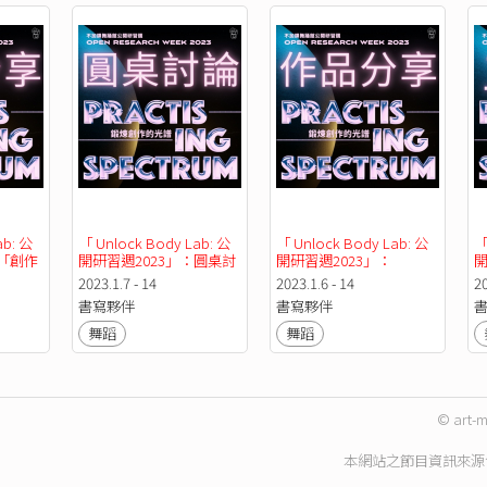
ab: 公
「 Unlock Body Lab: 公
「 Unlock Body Lab: 公
「
：「創作
開研習週2023」：圓桌討
開研習週2023」：
開
台
論
「Open Field」作品分享
2023.1.7 - 14
2023.1.6 - 14
20
平台
書寫夥伴
書寫夥伴
舞蹈
舞蹈
© art-m
本網站之節目資訊來源