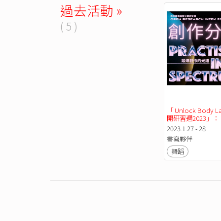
過去活動 »
( 5 )
「 Unlock Body L
開研習週2023」
練習」創作分享平
2023.1.27 - 28
書寫夥伴
舞蹈