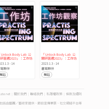
 Unlock Body Lab: 公
「 Unlock Body Lab: 公
研習週2023」：工作坊
開研習週2023」：工作坊
觀察
23.1.3 - 14
2023.1.3 - 14
書寫夥伴
書寫夥伴
舞蹈
舞蹈
ate.net
|
關於我們
|
聯絡我們
|
私隱權政策
|
條款及細則
包括由藝團／藝術家提供、節目宣傳單張、社交網絡平台等