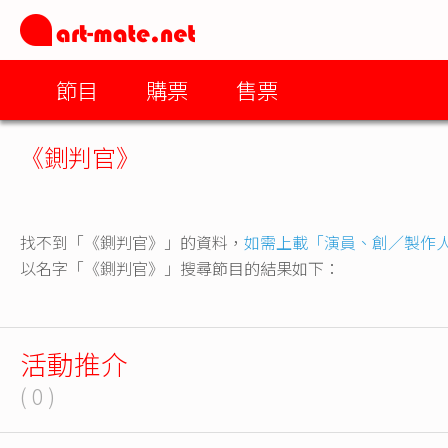
節目
購票
售票
《鍘判官》
找不到「《鍘判官》」的資料，
如需上載「演員、創／製作
以名字「《鍘判官》」搜尋節目的結果如下：
活動推介
( 0 )