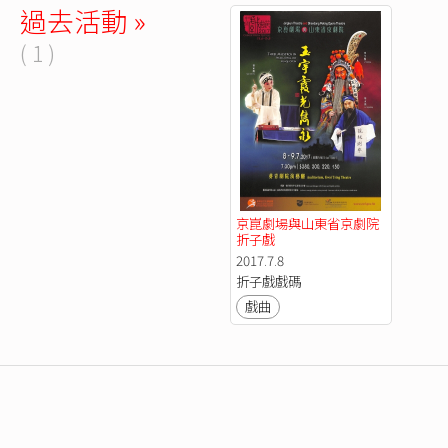
過去活動 »
( 1 )
京崑劇場與山東省京劇院
折子戲
2017.7.8
折子戲戲碼
戲曲