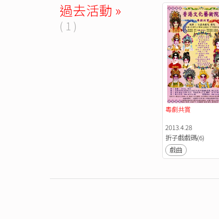
過去活動 »
( 1 )
粵劇共賞
2013.4.28
折子戲戲碼(6)
戲曲