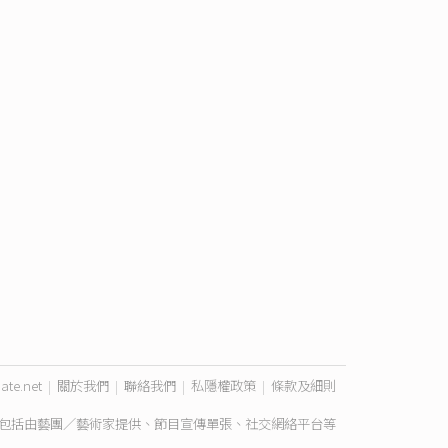
ate.net
|
關於我們
|
聯絡我們
|
私隱權政策
|
條款及細則
包括由藝團／藝術家提供、節目宣傳單張、社交網絡平台等