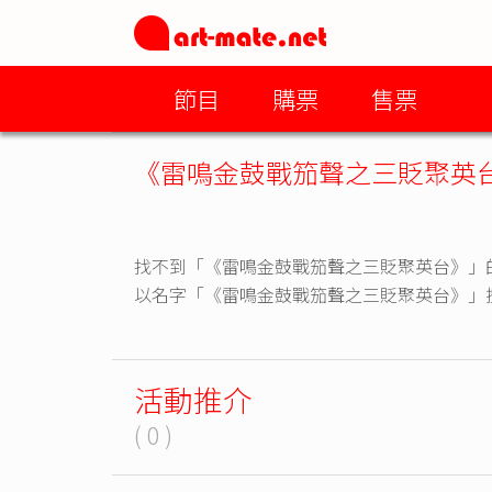
節目
購票
售票
《雷鳴金鼓戰笳聲之三貶聚英
找不到「《雷鳴金鼓戰笳聲之三貶聚英台》」
以名字「《雷鳴金鼓戰笳聲之三貶聚英台》」
活動推介
( 0 )