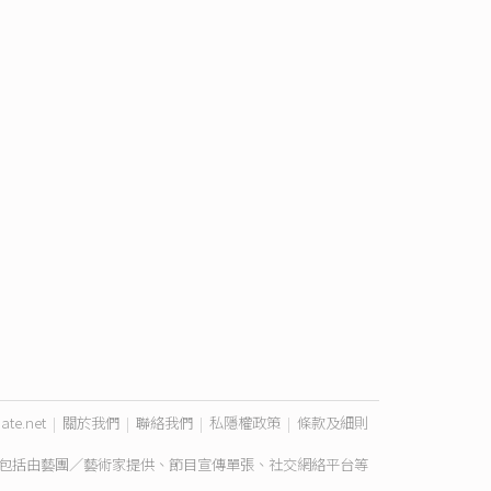
ate.net
|
關於我們
|
聯絡我們
|
私隱權政策
|
條款及細則
包括由藝團／藝術家提供、節目宣傳單張、社交網絡平台等