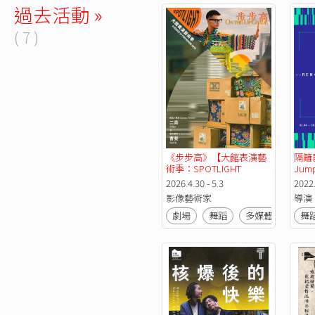
過去活動 »
( 7 )
《步步高》【大館表演藝
隔籬影
術季：SPOTLIGHT 
Jump
2026】
2026.4.30 - 5.3
2022.
影像藝術家
導演
劇場
舞蹈
多媒體
視覺
舞