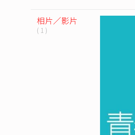
相片／影片
( 1 )