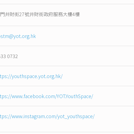
門井財街27號井財街政府服務大樓4樓
pstm@yot.org.hk
633 0732
tps://youthspace.yot.org.hk/
ttps://www.facebook.com/YOT.YouthSpace/
ttps://www.instagram.com/yot_youthspace/