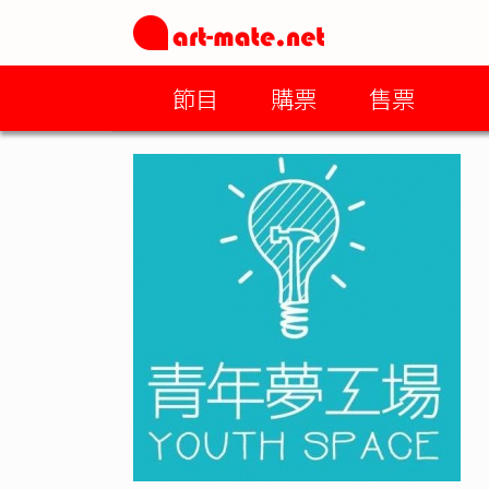
節目
購票
售票