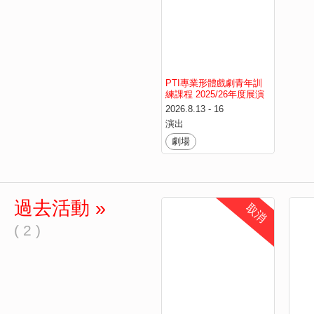
PTI專業形體戲劇青年訓
練課程 2025/26年度展演
《尋路人》 
2026.8.13 - 16
演出
劇場
過去活動 »
取消
( 2 )