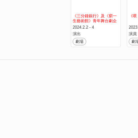
《三分鐘銀⾏》及《窮一
《喂
生藝術館》青年舞台劇企
劃 2024
2024.2.2 - 4
2023.
演出
演員
劇場
劇