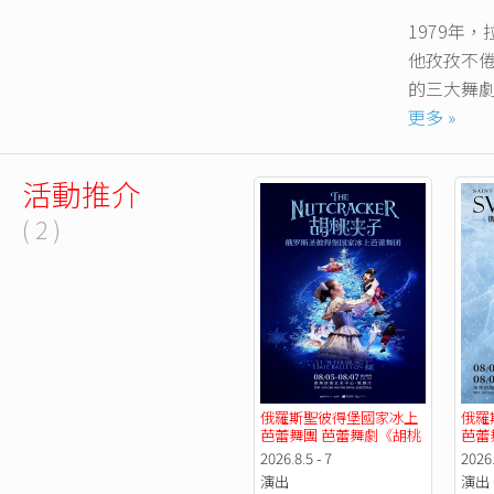
1979年
他孜孜不
的三大舞
蕾俄羅斯
更多 »
此次訪華
活動推介
獎獲得者。
( 2 )
前蘇聯各大
大各地進
俄羅斯聖彼得堡國家冰上
俄羅
芭蕾舞團 芭蕾舞劇《胡桃
芭蕾
夾子》【7折優惠】
《天
2026.8.5 - 7
2026.
演出
演出