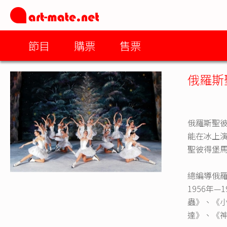
節目
購票
售票
俄羅斯
俄羅斯聖彼
能在冰上演
聖彼得堡
總編導俄
1956年
蟲》、《
達》、《