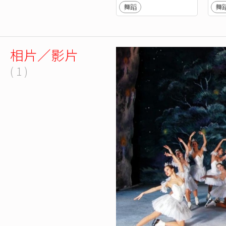
舞蹈
舞
相片／影片
( 1 )