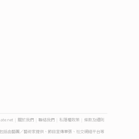
ate.net
|
關於我們
|
聯絡我們
|
私隱權政策
|
條款及細則
包括由藝團／藝術家提供、節目宣傳單張、社交網絡平台等