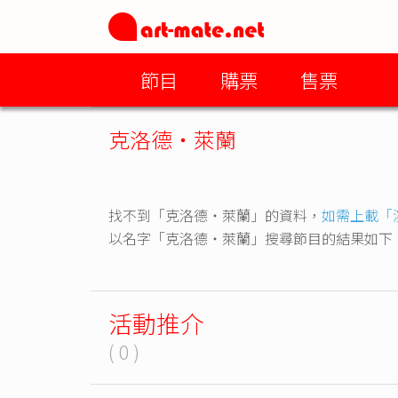
節目
購票
售票
克洛德・萊蘭
找不到「克洛德・萊蘭」的資料，
如需上載「
以名字「克洛德・萊蘭」搜尋節目的結果如下
活動推介
( 0 )