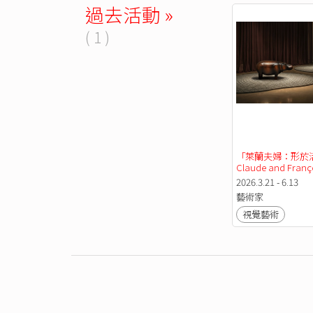
過去活動 »
( 1 )
「萊蘭夫婦：形於
Claude and Franç
Xavier Lalanne展
2026.3.21 - 6.13
藝術家
視覺藝術