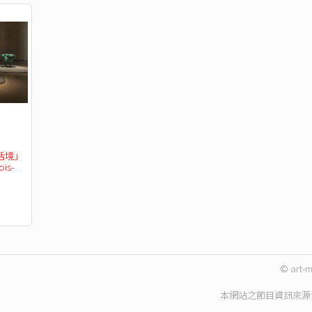
活境」
ois-
覽
© art-m
本網站之節目資訊來源