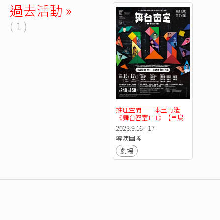
過去活動 »
( 1 )
推理空間──本土再造
《舞台密室111》【早鳥
優惠】
2023.9.16 - 17
導演團隊
劇場