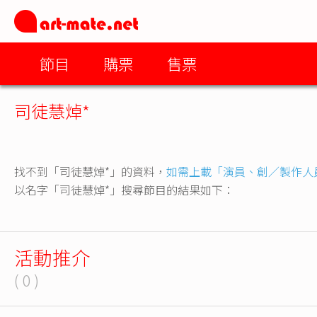
節目
購票
售票
司徒慧焯*
找不到「司徒慧焯*」的資料，
如需上載「演員、創／製作人
以名字「司徒慧焯*」搜尋節目的結果如下：
活動推介
( 0 )