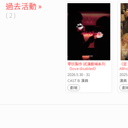
過去活動 »
( 2 )
零玖製作 試演劇場系列 
《足
《love disabled》
Altho
2026.5.30 - 31
2025.
CAST B 演員
演員
劇場
劇