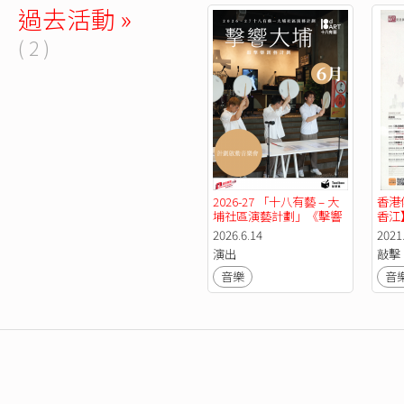
過去活動 »
( 2 )
2026-27 「十八有藝 – 大
香港
埔社區演藝計劃」《擊響
香江
大埔》敲擊樂創藝計劃 – 
2026.6.14
2021
計劃啟動音樂會
演出
敲擊
音樂
音