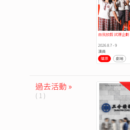
自我放戲 試爆企劃
2026.8.7 - 9
演員
購票
劇場
過去活動 »
( 1 )