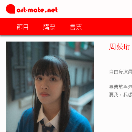
節目
購票
售票
周荻珩
自由身演
畢業於香
要我，我