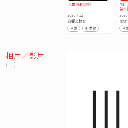
《潤物細無聲》
"Sta
製作
實習
2026.7.12
2026
音響及錄影
主辦
音樂
多媒體
音
相片／影片
( 1 )