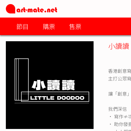
節目
購票
售票
小讀讀
香港創意
主打公眾
讓「創意
我們深信
· 寫作≠
· 助你發