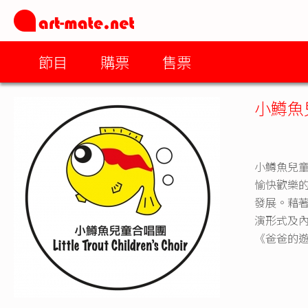
節目
購票
售票
小鱒魚
小鱒魚兒
愉快歡樂
發展。藉
演形式及內
《爸爸的