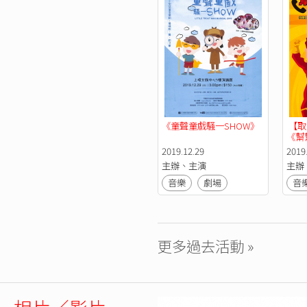
《童聲童戲騒一SHOW》
 【取消】原創兒童音樂劇
《幫
2019.12.29
2019.
主辦、主演
主辦
音樂
劇場
音
更多過去活動 »