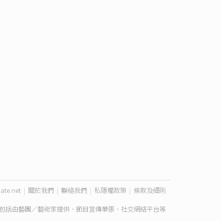
ate.net
|
關於我們
|
聯絡我們
|
私隱權政策
|
條款及細則
包括由藝團／藝術家提供、節目宣傳單張、社交網絡平台等