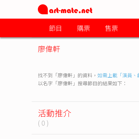
節目
購票
售票
廖偉軒
找不到「廖偉軒」的資料，
如需上載「演員、
以名字「廖偉軒」搜尋節目的結果如下：
活動推介
( 0 )