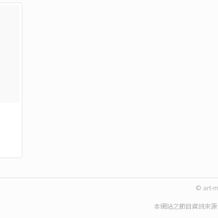
》
© art-m
本網站之節目資訊來源