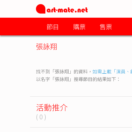
節目
購票
售票
張詠翔
找不到「張詠翔」的資料，
如需上載「演員、
以名字「張詠翔」搜尋節目的結果如下：
活動推介
( 0 )