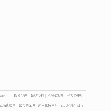
ate.net
|
關於我們
|
聯絡我們
|
私隱權政策
|
條款及細則
包括由藝團／藝術家提供、節目宣傳單張、社交網絡平台等