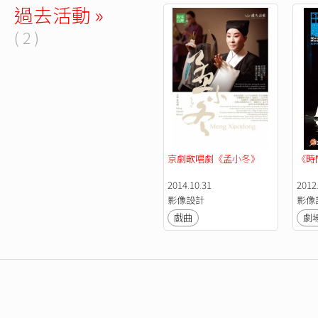
過去活動 »
( 2 )
京劇歌唱劇《孟小冬》
《時
2014.10.31
2012.
影像設計
影像
戲曲
劇