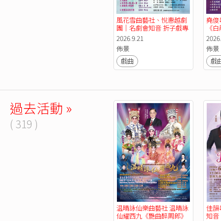
風花雪曲藝社、悅惠越劇
堯俊
團｜名劇會知音 折子戲專
《白
場《絕唱胡笳十八拍》
纓會
2026.9.21
2026
《古井葬珍妃》《大斷
情谷
佈景
佈景
橋》《狄青闖三關之猜心
情》
事》《海瑞傳之碎鑾輿》
戲曲
戲
《絕情谷底俠侶情》
過去活動 »
( 319 )
温晴詠仙樂曲藝社 温晴詠
佳韻
仙耀西九《艷曲醉周郎》
知音