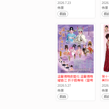
《帝女花之庵遇、相認》
2026.7.23
2026
《龍女洞房》《唐官香夢
佈景
佈景
證前盟之痴夢》《孟姜女
尋夫》《打金枝》
戲曲
戲
温馨儀晴劇藝社 温馨儀晴
第十
耀香江 折子戲專場《雷鳴
美玲
金鼓戰笳聲》《六月雪之
2026.5.27
2026
大審》《狄青闖三關猜心
佈景
佈景
事》《去國歸降》《君臣
肝膽》《七步成詩》
戲曲
戲