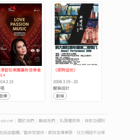
香港管弦樂團籌款音樂會
《那時這地》
014
014.2.15
2008.3.19 - 20
演唱
服裝設計
音樂
劇場
ate.net
|
關於我們
|
聯絡我們
|
私隱權政策
|
條款及細則
包括由藝團／藝術家提供、節目宣傳單張、社交網絡平台等