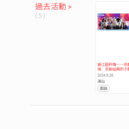
過去活動 »
( 5 )
香江國粹情──京
場　京劇經典折子
2024.9.28
演出
戲曲