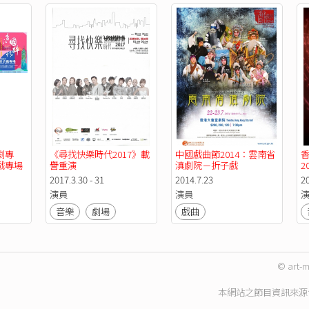
劇專
《尋找快樂時代2017》載
中國戲曲節2014：雲南省
戲專場
譽重演
滇劇院－折子戲
2
2017.3.30 - 31
2014.7.23
2
演員
演員
音樂
劇場
戲曲
© art-m
本網站之節目資訊來源