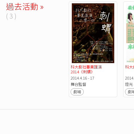
過去活動 »
( 3 )
科大劇社畢業匯演
科大
2014《刺蝟》
2014.4.16 - 17
2014.
舞台監督
燈光
劇場
劇