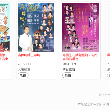
順德、
吳偉明師生專場
粵韻生花共融起動﹣屯門
流演出
粵曲演唱會
2016.1.17
2014.11.9
2
大會統籌
舞台監督
戲曲
戲曲
© art-m
本網站之節目資訊來源