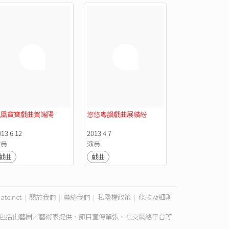
鳳凰寶寶戲曲賀端陽
悠悠粵韻戲曲展繽紛
013.6.12
2013.4.7
演員
演員
戲曲
戲曲
ate.net
|
關於我們
|
聯絡我們
|
私隱權政策
|
條款及細則
包括由藝團／藝術家提供、節目宣傳單張、社交網絡平台等