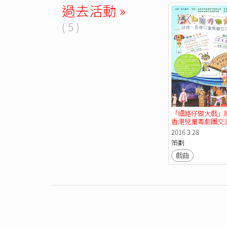
過去活動 »
( 5 )
「細路仔做大戲」
香港兒童粵劇團交
2016.3.28
策劃
戲曲