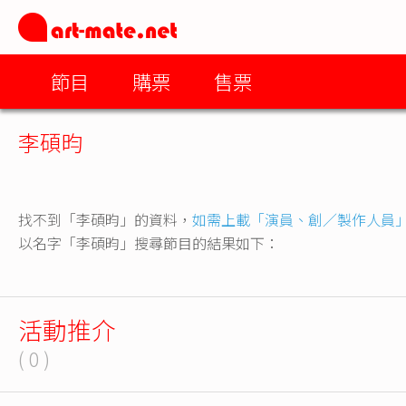
節目
購票
售票
李碩昀
找不到「李碩昀」的資料，
如需上載「演員、創／製作人員
以名字「李碩昀」搜尋節目的結果如下：
活動推介
( 0 )