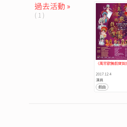
過去活動 »
( 1 )
《萬眾歡騰戲寶賀
2017.12.4
演員
戲曲